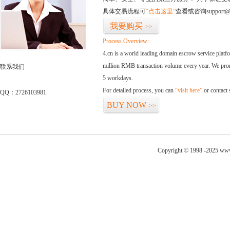
具体交易流程可
“点击这里”
查看或咨询support@
我要购买
>>
Process Overview:
4.cn is a world leading domain escrow service plat
million RMB transaction volume every year. We promi
联系我们
5 workdays.
For detailed process, you can
“visit here”
or contact
QQ：2726103981
BUY NOW
>>
Copyright © 1998 -2025 www