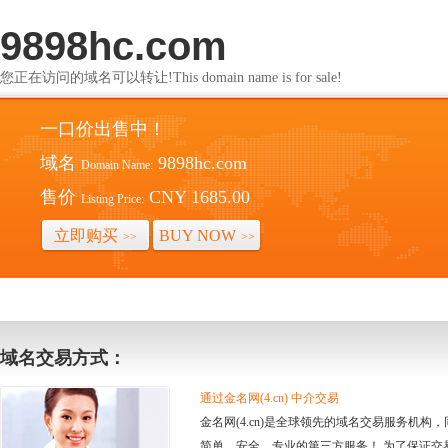
9898hc.com
您正在访问的域名可以转让!This domain name is for sale!
一口价出售中！
域名
9898hc.com
Domain Name:
售价
CNY 1685.00
Listing Price:
立即购买
BUY NOW
>>
>>
域名交易方式：
通过金名网(4.cn) 中介交易
金名网(4.cn)是全球领先的域名交易服务机
简单、安全、专业的第三方服务！ 为了保证交